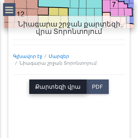
Նիագարա շրջան քարտեզի
վրա Տորոնտոյում
Գլխավոր էջ
Մարզեր
Նիագարա շրջան Տորոնտոյում
Քարտեզի վրա
PDF