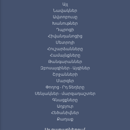
Այլ
Նավակներ
Ավտոբուսը
Խանութներ
Դպրոցի
Հիվանդանոցից
Մետրոյի
Հուշարձանները
Համայնքները
Թանգարաններ
Զբոսայգիներ - Այգիներ
Շրջանների
Մարզեր
Փողոց - Րդ Տեղերը
Սենյակներ - մարզադաշտեր
Գնացքները
Աղբյուր
Հեծանիվներ
Քաղաք
Այլ քաղաքներում