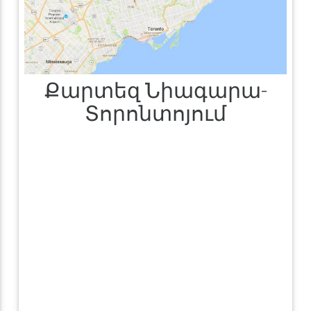
Քարտեզ Նիագարա-
Տորոնտոյում