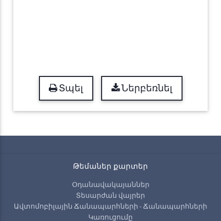
Տպել
Ներբեռնել
Թեմաներ քարտեր
Օդանավակայաններ
Տեսարժան վայրեր
Ավտոմոբիլային Ճանապարհների - Ճանապարհների
Կառուցումը